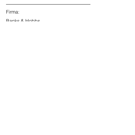
Firma:
Banks & Hobbs
Ort:
Berlin, Deutschland
Datum:
13. Juli 2035
Bewerben
E-Mail
office@tpa-
international.de