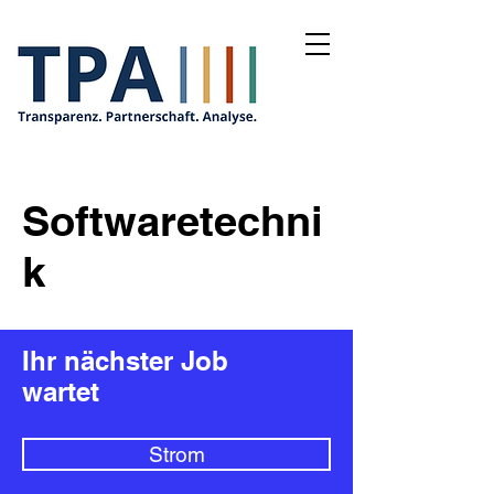
Softwaretechni
k
Ihr nächster Job
wartet
Strom