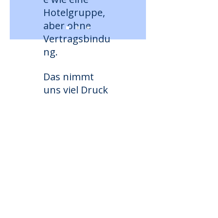
Hotelgruppe,
aber ohne
Vertragsbindu
ng.
Das nimmt
E-Mail
uns viel Druck
in der
office@tpa-
Hauptsaison
international.de
und wir
können uns
Adresse
auf unsere
Gäste
Schulstraße 3
konzentrieren.
21445 Wulfsen
Telefon