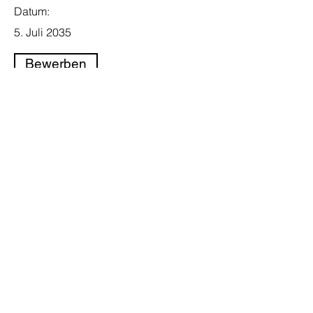
Datum:
5. Juli 2035
Bewerben
E-Mail
office@tpa-
international.de
Adresse
Schulstraße 3
21445 Wulfsen