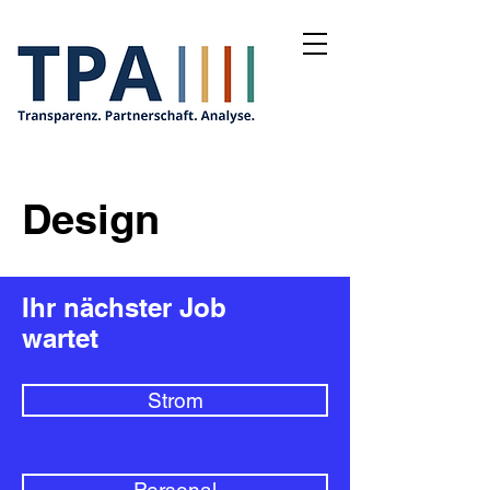
Design
Ihr nächster Job
wartet
Strom